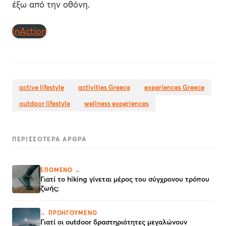
έξω από την οθόνη.
InAction
active lifestyle
activities Greece
experiences Greece
outdoor lifestyle
wellness experiences
ΠΕΡΙΣΣΌΤΕΡΑ ΆΡΘΡΑ
ΕΠΌΜΕΝΟ →
Γιατί το hiking γίνεται μέρος του σύγχρονου τρόπου
ζωής;
← ΠΡΟΗΓΟΎΜΕΝΟ
Γιατί οι outdoor δραστηριότητες μεγαλώνουν