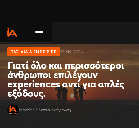
Σχετικά
22 Μάι 2026
ΤΑΞΊΔΙΑ & ΕΜΠΕΙΡΊΕΣ
Γιατί όλο και περισσότεροι
Δραστηριότητες
άνθρωποι επιλέγουν
experiences αντί για απλές
Επικοινωνία
εξόδους.
Γίνε συνεργάτης
InAction
·
1 λεπτά ανάγνωση