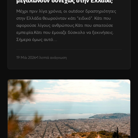
μεγαλώνουν συνεχώς στην Ελλάδα;
Μέχρι πριν λίγα χρόνια, οι outdoor δραστηριότητες
στην Ελλάδα θεωρούνταν κάτι “ειδικό”. Κάτι που
αφορούσε λίγους ανθρώπους.Κάτι που απαιτούσε
εμπειρία.Κάτι που έμοιαζε δύσκολο να ξεκινήσεις.
Σήμερα όμως αυτό…
19 Μάι 2026
1 λεπτά ανάγνωση