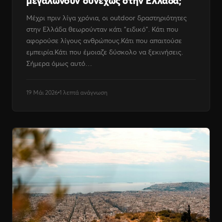
μεγαλώνουν συνεχώς στην Ελλάδα;
Μέχρι πριν λίγα χρόνια, οι outdoor δραστηριότητες
στην Ελλάδα θεωρούνταν κάτι “ειδικό”. Κάτι που
αφορούσε λίγους ανθρώπους.Κάτι που απαιτούσε
εμπειρία.Κάτι που έμοιαζε δύσκολο να ξεκινήσεις.
Σήμερα όμως αυτό…
19 Μάι 2026
1 λεπτά ανάγνωση