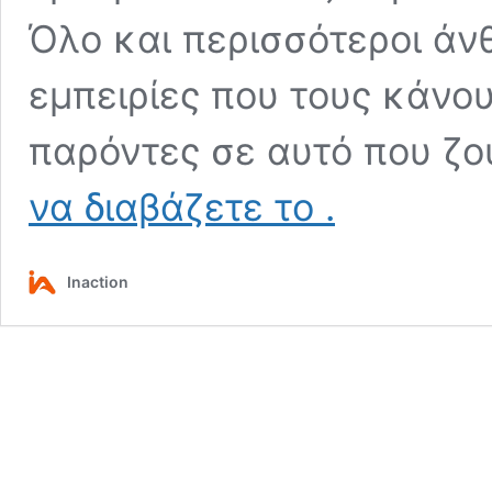
Όλο και περισσότεροι άν
εμπειρίες που τους κάνο
παρόντες σε αυτό που ζο
Γιατί
να διαβάζετε το
.
όλο
και
περισσότεροι
Inaction
άνθρωποι
επιλέγουν
experiences
αντί
για
απλές
εξόδους.