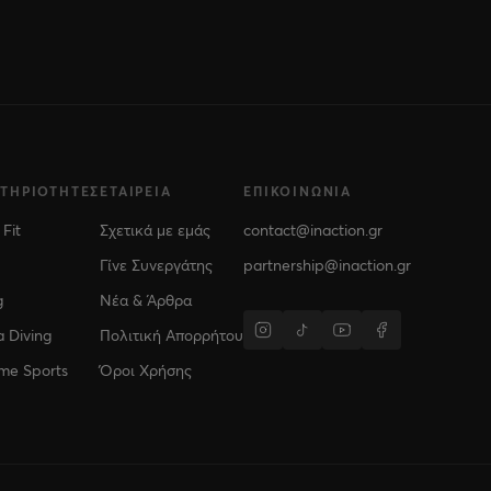
ΣΤΗΡΙΌΤΗΤΕΣ
ΕΤΑΙΡΕΊΑ
ΕΠΙΚΟΙΝΩΝΊΑ
 Fit
Σχετικά με εμάς
contact@inaction.gr
Γίνε Συνεργάτης
partnership@inaction.gr
g
Νέα & Άρθρα
 Diving
Πολιτική Απορρήτου
me Sports
Όροι Χρήσης