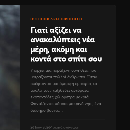
OUTDOOR ΔΡΑΣΤΗΡΙΌΤΗΤΕΣ
Γιατί αξίζει να
ανακαλύπτεις νέα
μέρη, ακόμη και
κοντά στο σπίτι σου
Υπάρχει μια παράξενη συνήθεια που
μοιράζονται πολλοί άνθρωποι. Όταν
σκέφτονται μια όμορφη εμπειρία, το
μυαλό τους ταξιδεύει αυτόματα
εκατοντάδες χιλιόμετρα μακριά.
Φαντάζονται κάποιο μακρινό νησί, ένα
διάσημο βουνό,…
26 Ιούν 2026
1 λεπτά ανάγνωση