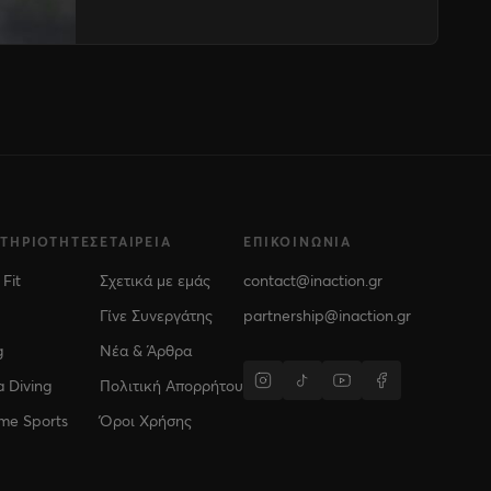
ΣΤΗΡΙΌΤΗΤΕΣ
ΕΤΑΙΡΕΊΑ
ΕΠΙΚΟΙΝΩΝΊΑ
 Fit
Σχετικά με εμάς
contact@inaction.gr
Γίνε Συνεργάτης
partnership@inaction.gr
g
Νέα & Άρθρα
 Diving
Πολιτική Απορρήτου
me Sports
Όροι Χρήσης