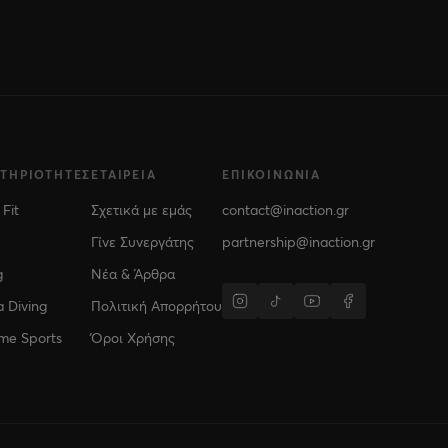
ΣΤΗΡΙΌΤΗΤΕΣ
ΕΤΑΙΡΕΊΑ
ΕΠΙΚΟΙΝΩΝΊΑ
 Fit
Σχετικά με εμάς
contact@inaction.gr
Γίνε Συνεργάτης
partnership@inaction.gr
g
Νέα & Άρθρα
 Diving
Πολιτική Απορρήτου
me Sports
Όροι Χρήσης